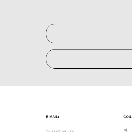
E-MAIL:
СОЦ.
zgua@mail.ru